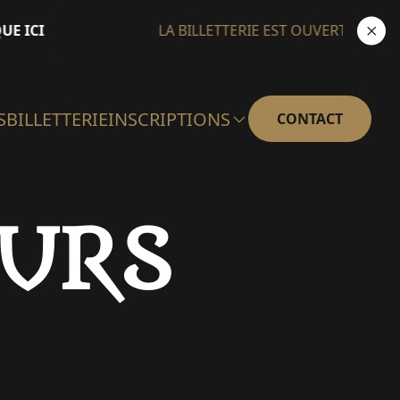
E ICI
LA BILLETTERIE EST OUVERTE
CLI
S
BILLETTERIE
INSCRIPTIONS
CONTACT
URS