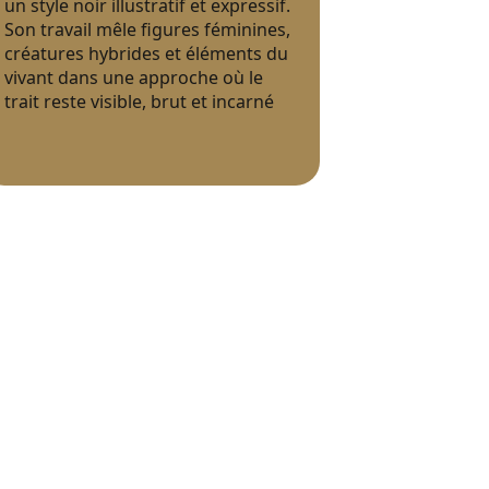
un style noir illustratif et expressif.
Son travail mêle figures féminines,
créatures hybrides et éléments du
vivant dans une approche où le
trait reste visible, brut et incarné