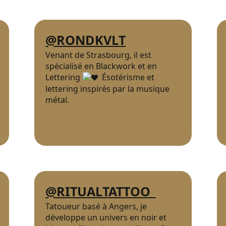
@RONDKVLT
Venant de Strasbourg, il est
spécialisé en Blackwork et en
Lettering
Ésotérisme et
lettering inspirés par la musique
métal.
@RITUALTATTOO_
Tatoueur basé à Angers, je
développe un univers en noir et