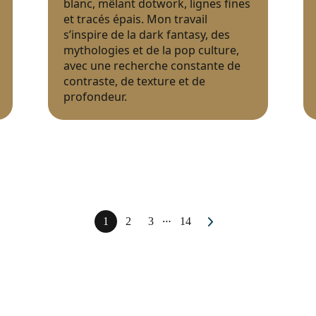
blanc, mêlant dotwork, lignes fines
et tracés épais. Mon travail
s’inspire de la dark fantasy, des
mythologies et de la pop culture,
avec une recherche constante de
contraste, de texture et de
profondeur.
…
1
2
3
14