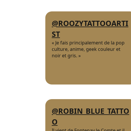
@ROOZYTATTOOARTI
ST
« Je fais principalement de la pop
culture, anime, geek couleur et
noir et gris. »
@ROBIN_BLUE_TATTO
O
Il vient de Fontenay le Comte et il