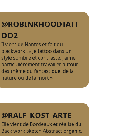
@ROBINKHOODTATT
OO2
Il vient de Nantes et fait du
blackwork ! « Je tattoo dans un
style sombre et contrasté. J’aime
particulièrement travailler autour
des thème du fantastique, de la
nature ou de la mort »
@RALF_KOST_ARTE
Elle vient de Bordeaux et réalise du
Back work sketch Abstract organic,