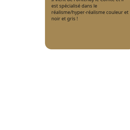
est spécialisé dans le
réalisme/hyper-réalisme couleur et
noir et gris !